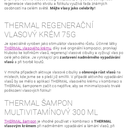
regenerace vlasového stvolu a folikulu využívá řada známých
osobností na celém světě.
Mějte vlasy jako c
elebrity!
THERMAL REGENERAČNÍ
VLASOVÝ KRÉM 75G
Je speciálně vyroben jako stimulátor vlasového růstu. Účinné látky
THERMAL vlasového krému
, díky své originální kompozici, pronikají
hluboko ke kořínkům vlasů, regenerují vlasové cibulky a vyživují vlas po
celé jeho délce. Je vynikající pro
zastavení nadměrného vypadávání
vlasů
a při tvorbě koutů.
V mnoha případech aktivuje vlasové cibulky a
obnovuje růst vlasů
na
místech, kde jsme se s pleší již smířili. V případě aktivního vypadávání
vlasů by se mělo s aplikací THERMAL vlasového krému v kombinaci s
THERMAL šamponem začít co nejdříve, aby se minimalizovalo trvalé
poškození vlasových folikul!
THERMAL ŠAMPON
MULTIVITAMÍNOVÝ 300 ML
THERMAL šampon
je vhodné používat v kombinaci s
THERMAL
vlasovým krémem
při nadměrném vypadávání a lámání vlasů, při