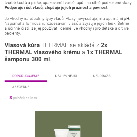
tvorbě koutů a pleše, opakované tvorbě lupů i na silně poškozené vlasy.
Podporuje růst vlasů, zlepšuje jejich pružnost a pevnost.
Je vhodný na všechny typy vlasů. Vlasy nevysušuje, má optimální pH.
Napomáhá formování, rozčesávání vlasů a zvyšuje jejich lesk. Šetrně
a účinně čistí, lze jej používat i denně. Je vhodný i pro dětské a citlivé
pacienty.
Vlasová kúra
THERMAL se skládá z
2x
THERMAL vlasového krému
a
1x THERMAL
šamponu 300 ml
.
DOPORUČUJEME
NEJLEVNĚJŠÍ
NEJDRAŽŠÍ
ABECEDNĚ
3
položek celkem