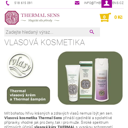
518 615 091
INFO@THERMAL-SENS.CZ
0
0 Kč
VLASOVÁ KOSMETIKA
Mít bohatou hřívu krásných a zdravých vlasů nemusí být jen sen.
Vlasová kosmetika Thermal Sens
přináší ojedinělé a spolehlivé
přípravky, vhodné jak pro ženy, tak i pro muže. Široké spektrum
příznivých účinků
vlasové kúry THERMAL
s vysokou schopností