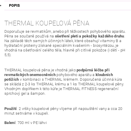
POPIS
THERMAL KOUPELOVÁ PĚNA
Doporučuje se revmatikům, anebo při těžkostech pohybového aparátu.
Pěna se součaně používá na
ošetření pleti a pokožky každého druhu
.
Na základě těch samých účinných látek, které obsahují vitaminy B a
hydratační proteiny získané speciálním kvašením - biosyntézou, je
vhodná na ošetřování celého těla, hlavně při citlivé pokožce (i dětí - pH
5,5).
THERMAL koupelová pěna je vhodná jako
podpůrná léčba při
revmatických onemocněních
pohybového aparátu a
kloubních
potížích
v kombinaci s THERMAL krémem. Doporučená účinná kúra
se skládá z 2-3 ks THERMAL krému a 1 ks THERMAL koupelové pěny.
Vhodným doplňkem k této kúře je THERMAL FITNESS regenerační
sprchový gel a šampon.
Použití
: 2 vršky koupelové pěny vlijeme při napouštění vany a cca 20
minut setrváme v koupeli.
Balení
: 700 ml v PE láhvi