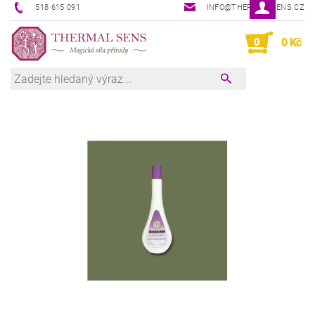
518 615 091
INFO@THERMAL-SENS.CZ
0
0 Kč